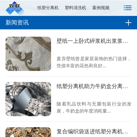
纸塑分离机
塑料清洗机
案例视频
新闻资讯
壁纸一上卧式碎浆机出浆浆料匀，不断纤
废弃壁纸曾是家居装饰的热门选择，
凭借丰富的花色和良好...
纸塑分离机助力牛奶盒分离再利用
随着乳品饮料与无菌包装行业的发
展，牛奶盒的年度消耗量...
复合编织袋送进纸塑分离机出料纯度高