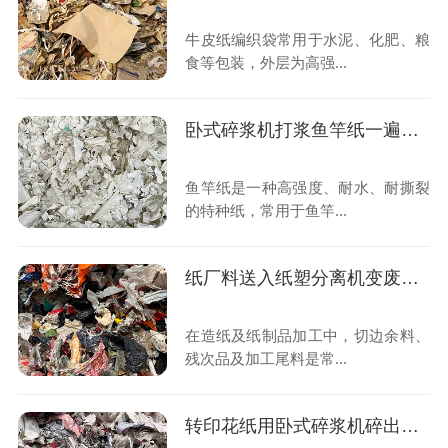
牛皮纸编织袋常用于水泥、化肥、粮
食等包装，外层为高强...
卧式碎浆机打浆鱼竿纸一遍成浆 无纸片
鱼竿纸是一种高强度、耐水、耐撕裂
的特种纸，常用于鱼竿...
纸厂料送入纸塑分离机变废为宝
在造纸及纸制品加工中，切边余料、
残次品及加工尾料是常...
转印花纸用卧式碎浆机碎出细腻纸浆