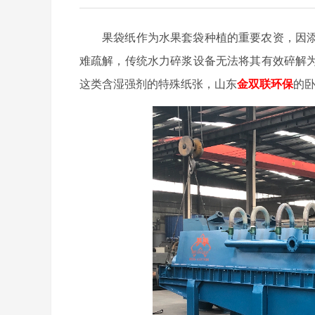
果袋纸作为水果套袋种植的重要农资，因
难疏解，传统水力碎浆设备无法将其有效碎解
这类含湿强剂的特殊纸张，山东
金双联环保
的