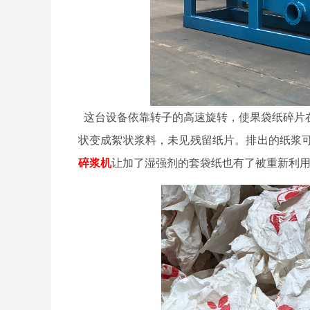
这台设备依靠转子的高速旋转，使果袋纸碎片
状变成絮状浆料，未见残留纸片。排出的纸浆
碎浆机
让加了湿强剂的套袋纸也有了被重新利