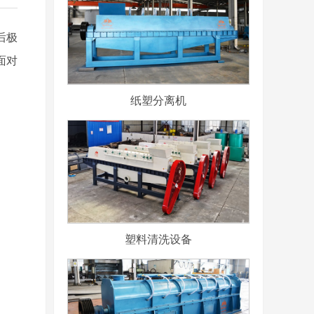
后极
面对
纸塑分离机
塑料清洗设备