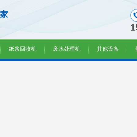
家
机
1
纸浆回收机
废水处理机
其他设备