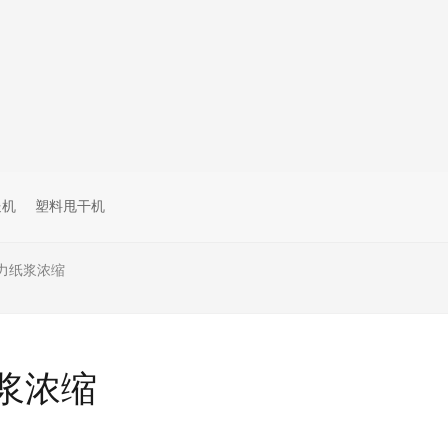
送机
塑料甩干机
力纸浆浓缩
浆浓缩