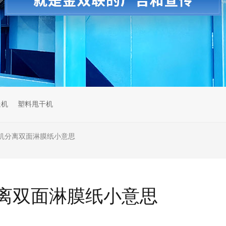
送机
塑料甩干机
机分离双面淋膜纸小意思
离双面淋膜纸小意思