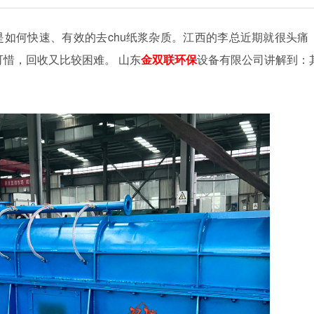
如何快速、有效的去chu纸浆杂质。江西的
李总近期就很头
痛
可惜，
回收又
比较困难
。
山东
金双联环保
设备有限公
司讲解到：