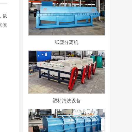
，
废
其实
纸塑分离机
塑料清洗设备